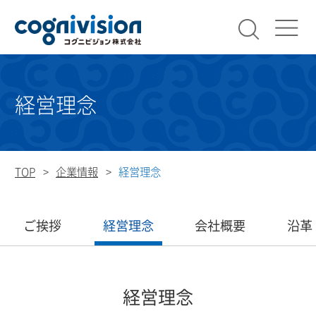
検索
コグニビ
経営理念
TOP
企業情報
経営理念
ご挨拶
経営理念
会社概要
沿革
経営理念