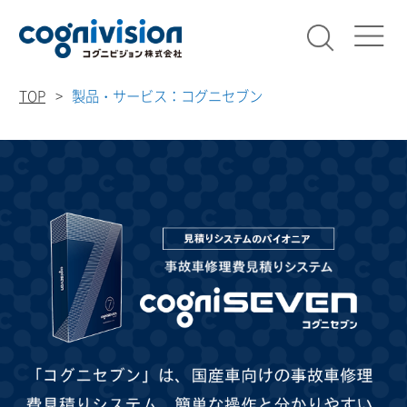
検索
コグニビ
TOP
製品・サービス：コグニセブン