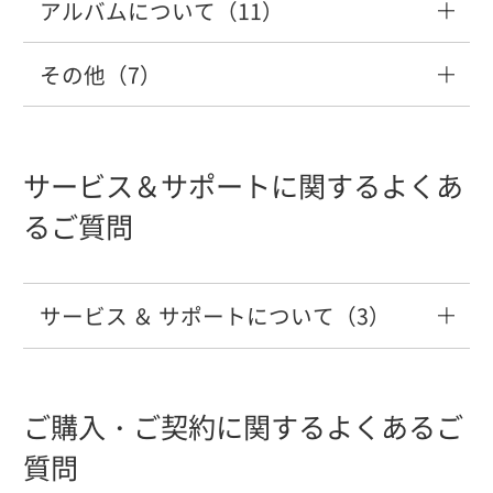
りません」と表示される
「コグニフォトベースモバイル」の利用
連携すると「ワークスペースの容量が超
をやめたい。
アルバムについて（11）
コグニセブンからコグニフォトベースへ
【明細】後から追加した部品を、【明
ト）の考え方を知りたい。
案件情報や画像を印刷したい
写真を撮影する方法を知りたい。
有料サービスの支払い方法について
「無料枠容量を超過しているため、ファ
動画ファイル・その他ファイルを登録す
を開始したい。
過しました。」が表示される
連携すると接続がタイムアウトされてし
細】画面で任意の表示順序に変更する方
「利用開始のご案内」メールが届いた場
イル登録に失敗しました」と表示される
る方法
「ワークスペースの容量が不足している
その他（7）
まう
法はありますか？
アルバムに保存済みの写真を撮り直した
「現在設定されているデータドライブに
合の初期登録手順を知りたい
「コグニフォトベースモバイル」のイン
新規アカウントの登録方法を知りたい
案件に担当者を割り当てる方法（アサイ
車検証に記載されているQRコードを読み
ためワークスペース送信を中止しまし
【有料サービス】解約方法について
い
車種データが存在しません」と表示され
生体認証を利用してログインしたい
ワークスペースのファイルを削除する方
ストール方法を教えてください。
ン）
込みたい
た。」と表示されて画像が送信できな
「コグニフォトベースモバイル」の自動
ワークスペースの画像が見つからない
る
法を知りたい
コグニセブンからコグニフォトベースへ
【明細】画面で、計上している全ての
い。
ログアウト時間を変更したい
サービス＆サポートに関するよくあ
管理者アカウントを誰が持っているか知
連携すると「ワークスペースの容量が超
「部品番号」や「部品価格」を削除する
保険外修理案件サービスの申込方法につ
写真が暗くなってしまったので色を調整
ログインするユーザーを変更したい。
りたい
ナンバープレートの自動認識をオフにし
るご質問
過しました。」が表示される
方法はありますか？
いて
したい
「指定されたURLは無効です」と表示さ
見積を開く際に「古い形式の車種データ
ワークスペースとは？
たい。
「利用ユーザー変更に失敗しました」と
スマートフォンを買い替えます。どうし
れる
が検出されました」と表示される
表示される。
コグニフォトベースモバイルのパスワー
たら良いですか？
コグニセブンからコグニフォトベースへ
【明細】画面で表示されている部品番号
【ワークスペース容量拡大】ワークスペ
サービス ＆ サポートについて（3）
写真を削除したい
ドがわからない
ワークスペースを初めて利用する場合の
撮影のときに完了ボタンが押せない。
画像や見積書を伝送したい
の後ろに、「*」マークが表示されていま
ースの容量を拡大したい
アカウント登録時に「メールアドレスが
見積を開く際に「車種データの有効期限
事前準備を知りたい。
すが、どういう意味のマークですか？
プッシュ通知が届きません
既に使われています」と表示される
チャットボットで質問したい
が切れています」と表示されてしまう
ワークスペース送信中に中止していない
デバイス登録できるスマートフォンの台
高さ測定機能を使った写真の撮り方を知
ご購入・ご契約に関するよくあるご
コグニセブンからコグニフォトベースに
【ワークスペース容量拡大】自動バック
のに「送信を中止しました」と 表示され
数に制限があるか知りたい。
ワークスペースの残容量が少なくなった
りたい
連携できない
【明細】見積書の明細欄に何かコメント
質問
プッシュ通知が届いた場合の対応方法を
アップしたファイルのダウンロード方法
る
「セキュリティコードが一致しません」
コグニセブン、アセスプロⅡの操作に困
コグニセブン起動時に「指定されたセク
場合の対応方法を知りたい。