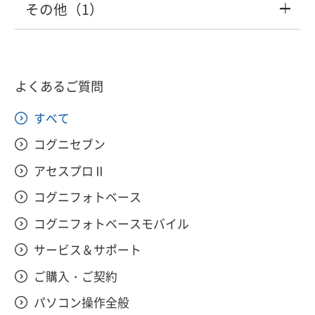
その他（1）
「there is no default printer currently
「コグニセブン」・「アセスプロII」は、
【保険外修理案件】保険外案件で登録し
アルバムを削除したい。
selected.」と表示されて見積が開けな
どこで契約できますか？
た案件を保険案件に変更したい
画像を登録しようとして画面が先に進め
【ヘルプ】作業計上時に表示された指数
車体整備事業についての、新しい情報や
い。
られない
の前提条件と、適用範囲を確認する方法
アルバムに後から写真を追加したい。
これからの自動車業界の動向、修理に関
よくあるご質問
を教えてください。
「コグニセブン」には、何車種収録され
【保険外修理案件】関連案件登録の使い
しての新しい情報を教えてもらうことは
「正常なライセンス情報を確認できませ
ていますか？
方について知りたい
できますか？
コグニセブンからコグニフォトベースへ
すべて
ログアウトしたい。
んでした」が表示される
連携すると「cogniSEVEN連携アプリがイ
【ヘルプ】見積り作成時に、脱着・取替
コグニセブン
ンストールされていません。～」と表示
指数などを指数テーブルで参照すること
「コグニセブン」の車種データは、年に
アセスプロⅡ
される
コグニソフト起動後、「ご利用パソコン
はできますか？
何回更新されますか？
コグニフォトベース
のハードウェア情報が変更されました。
コグニフォトベースモバイル
一度ライセンスを解除してから再登録を
コグニセブンからコグニフォトベースへ
【ヘルプ】見積書作成時に、ボデー寸法
現在、他社の見積ソフトを使用している
おこなってください。」と表示され起動
サービス＆サポート
連携すると接続がタイムアウトされてし
図を参照する方法を教えてください。
のですが、顧客データ等を「コグニセブ
できない。
まう
ご購入・ご契約
ン」に引き継ぐ機能はありますか？
パソコン操作全般
見積をメールで送信するにはどうしたら