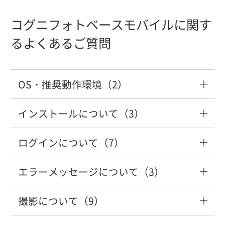
コグニセブンから連携すると案件が見つ
か？
表示される
決済2回失敗時の対応について
更したい
コグニフォトベース関連ページのホワイ
「選択した店舗・拠点に所属するアカウ
ョンアップしてください」と表示される
【ワークスペース容量拡大】ワークスペ
からない
受付番号を修正したい
トリスト登録
コグニフォトベースモバイルに関す
新規アカウントの登録方法を知りたい
ントがあるため～」のエラーで店舗を廃
コグニフォトベースからコグニセブンの
コグニフォトベースにログインできない
ースの容量を拡大したい
【塗装】2トーンの塗装をする場合、塗装
コグニフォトベースの案件作成から画
【有料サービス】決済失敗時の対応方法
るよくあるご質問
ほかの担当者のメールアドレスを変更し
止できない
見積り・画像ファイルを登録する方法
「ファイルのバージョンが違うか、サポ
損保・共済が表示されていない
工賃はどのように計上しますか？
像・見積書伝送までの操作
について
たい
【保険外修理案件】案件や画像をダウン
信頼済みサイトの登録方法を教えてくだ
管理者アカウントを誰が持っているか知
ートされていない形式のファイルで
コグニフォトベースのログイン画面を表
ワークスペースの画像が見つからない
ロードしたい（画像の一括ダウンロー
さい
りたい
コグニフォトベースで画像が見つからな
コグニフォトベースの案件作成から画
す。」というエラーが出て見積りが開け
示したい。
OS・推奨動作環境（2）
ド）
コグニセブンからコグニフォトベースへ
【塗装】高機能塗装をした場合、高機能
コグニセブンからコグニフォトベースへ
クレジットカード情報の変更方法につい
コグニフォトベースに登録している店
い
像・見積書伝送までの操作
ない
ワークスペース容量が上限超過時の対応
連携すると「cogniSEVEN連携アプリがイ
クリアを塗布した隣接パネルを追加する
画像や見積書を伝送したい
て
舗・拠点情報（住所など）の変更方法を
インストールについて（3）
「コグニフォトベースモバイル」の動作
人事異動後にコグニフォトベースを使用
方法について
ンストールされていません。～」と表示
方法を教えてください。
知りたい
案件に登録した画像をダウンロードする
環境を知りたい。
「●●は半角英数、半角ハイフン"-"のみ
コグニセブンからコグニフォトベースへ
見積書が印刷できない
したい
される
方法を知りたい。
ログインについて（7）
「コグニフォトベースモバイル」のイン
【有料サービス】途中解約時の返金につ
が入力できます」のエラーが表示される
画像や見積書を伝送したい
ワークスペース内の画像や見積をダウン
ストールや利用に料金がかかるか知りた
【明細】ワークシート画面にない部品や
いて
ログイン時のユーザIDであるメールアド
インターネット環境は必要か知りたい。
エラーメッセージについて（3）
見積一覧を開くのに時間がかかる
異動先で「コグニフォトベースモバイ
パスワードロックの解除方法を知りたい
ロードする方法を知りたい。
い。
「cogniPHOTOBASE SEVEN連携アプリ」
作業を登録し、明細に反映する方法はあ
レスを変更したい。
メッセージ・メモ・操作履歴のご利用方
コグニセブンから連携すると案件が見つ
作成済の案件に画像や見積書を登録する
ル」を利用する方法
のバージョンアップ手順を知りたい
りますか？
法
撮影について（9）
請求日の確認方法について
からない
方法
「予期せぬ通信エラーが発生しました」
「車種データコピーが正常に終了してお
利用ブラウザの登録方法を知りたい。
コグニセブンからコグニフォトベースへ
「コグニフォトベースモバイル」の利用
組織構造（会社、店舗・拠点、アカウン
が表示される