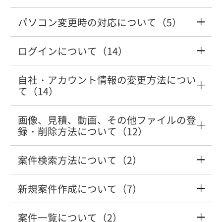
されない
「メーカーテーブルが存在しません」と
必要ですか？
録）にはどうすれば良いですか？また、
常にEdge（またはChrome）で開けるよ
車種データコピーをして、使用すること
パソコン変更時の対応について（5）
アセスプロⅡを管理者として実行したい
表示される
【有料サービス】「決済処理またはカー
【車種選択】収録されていない車種の見
料金は掛かりますか？
うにショートカットを作成したい
はできますか？
「ライセンス認証システムが起動中で
ド情報編集処理が完了していないため
積りは、作成することができますか？
システムの自動バージョンアップができ
コグニソフト起動時に「車種データが変
ログインについて（14）
す」「コグニセブン・アセスプロⅡをご
パソコン・メールアドレスを変更したい
～」のエラーで契約できない
ません。手動で行うことはできますか？
【車種選択】画面で、〔メーカー〕、
「データベースに接続できませんでし
更されました」のメッセージ画面が表示
「利用開始のご案内」メールが届いた場
使用中の場合は～」のエラーが表示され
（コグニフォトベース）
パスワードをパソコンに記憶させる方法
〔車名〕、〔使用する工数〕、〔使用す
た」と表示される
されない。
【車種選択】指数が収録されている輸入
合の初期登録手順を知りたい
自社・アカウント情報の変更方法につい
る
パスワードの初期化方法を知りたい
が知りたい
る装置を選択〕を選択しても［完了］ボ
て（14）
有料サービスとは？
車の見積書を作成する方法はあります
タンを押すことができません。
WindowsOSのサポート終了後は利用でき
か？
「インターネットの接続に失敗しまし
車種データのコピー先を調べる方法はあ
画像、見積、動画、その他ファイルの登
見積りを印刷するプリンタが勝手に変わ
「指定されたURLは無効です」と表示さ
なくなりますか？
店舗・拠点の廃止方法を知りたい
コグニフォトベースログイン画面のショ
た」が表示される
りますか？
【有料サービス】契約更新の手続きは必
録・削除方法について（12）
ってしまう
れる
ートカットをデスクトップに作成したい
【消費税】消費税率を変更するにはどう
要ですか？
【見積情報】画面のタブにある〔グルー
したら良いですか？
複数のパソコンで利用したい
案件検索方法について（2）
パソコン・メールアドレスを変更したい
プキー〕の登録方法を教えてください。
見積に区分・コメントを追加したい
「ファイルの解凍に失敗しました」と表
「セキュリティコードが一致しません」
（コグニフォトベース）
コグニフォトベースのサービス利用時間
ワークスペース容量拡大サービスの申込
示される
と表示される
新規案件作成について（7）
案件ロックの解除方法を知りたい。
を知りたい。
「アセスプロII」の画面サイズを変更する
パソコンを買い替えます。どうしたら良
方法について
【見積情報】顧客情報入力時に、住所コ
ワークスペースへ送信した画像・見積の
方法を教えてください。
いですか？（コグニフォトベース）
アカウントの操作権限を変更する方法を
ードや郵便番号から大まかな住所を検索
登録方法
案件一覧について（2）
損保・共済が表示されていない