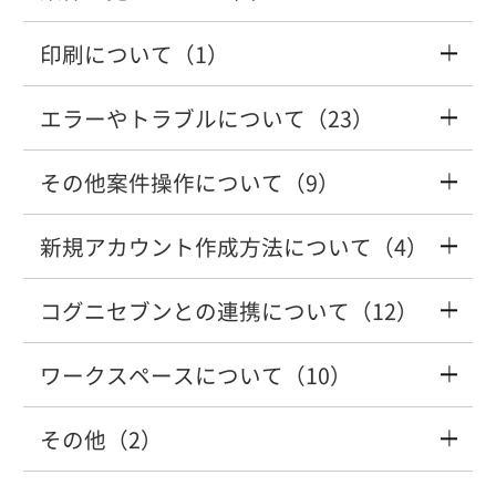
コグニセブンからコグニフォトベースへ
ログイン画面またはログイン後の画面が
知りたい
する方法を教えてください。
案件が見つからない
コグニフォトベースの推奨動作環境を知
ワークスペースの使用状況を確認したい
連携すると接続がタイムアウトされてし
真っ白で表示されない
印刷について（1）
りたい。
ワークシート画面の部品図を印刷する方
「新着案件一覧」から案件を非表示にし
人事異動後にコグニフォトベースを使用
メッセージ・メモ・操作履歴のご利用方
まう
ワークスペースへ送信した車検証読取情
法を教えてください
たい
したい
店舗・拠点を新規登録する方法を知りた
【W/S】ワークシート画面の〔部品名
法
報の設定方法
保険外修理案件サービスの料金や契約に
エラーやトラブルについて（23）
案件情報や画像を印刷したい
パスワードを変更したい
い
称〕項目にある〔工賃のみ〕（もしくは
ついて知りたい
コグニセブンからコグニフォトベースへ
〔カット作業-工賃のみ〕）と記載されて
新着案件と未決案件の違いを知りたい
その他案件操作について（9）
画像を確認しながらアップロードしたい
「共有先に登録した店舗・拠点は、損
連携すると「ワークスペースの容量が超
いる項目は、どのような場合に使用しま
「登録番号」の「かな」が半角（日本語
パスワードリセットのメールが受信でき
退会する方法が知りたい
保・共済との取引が許可されておらず、
過しました。」が表示される
すか？
入力がオフ）になってしまう
【ワークスペース容量拡大】ワークスペ
ない
新規アカウント作成方法について（4）
【保険外修理案件】保険外案件で登録し
処理を実行できません」のエラーが表示
ース容量拡大サービスの料金と契約につ
案件から画像以外のファイルを削除する
た案件を保険案件に変更したい
される
いて知りたい
会社名を変更する方法を知りたい
方法
「配信中の差分データはありません」
コグニセブンとの連携について（12）
【W/S】同じ部品を複数個、計上する方
案件に担当者を割り当てる方法（アサイ
アカウント登録時に「メールアドレスが
セキュリティコードのメールが受信でき
「配信中の訂正データはありません」と
法を教えてください。
ン）
既に使われています」と表示される
ない
案件を協力工場と共有したい
【有料サービス】「決済処理またはカー
ワークスペースについて（10）
表示される
「●●は半角英数、半角ハイフン"-"のみ
請求書のダウンロードについて
アカウントの削除方法を知りたい
画像にコメントを追加したい
ド情報編集処理が完了していないため
が入力できます」のエラーが表示される
【W/S】ワークシート画面でページ送り
[選択した損保・共済とは、有効な取引設
組織構造（会社、店舗・拠点、アカウン
その他（2）
～」のエラーで契約できない
何度も利用ブラウザ登録（セキュリティ
ワークスペースの使用状況を確認したい
案件を削除したい
「対応していない形式の車種データが検
をするにはどのような方法があります
定が無いため処理が実行できません。]と
【ワークスペース容量拡大】クレジット
ト）の考え方を知りたい。
ユーザー名、店舗・拠点、電話番号を変
案件から画像を削除する方法を知りたい
コード）が求められる
出されました。最新のシステムにバージ