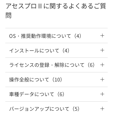
りません」と表示される
方法を教えてください
件がありますか？
収録されておりません」のエラーが表示
アセスプロⅡに関するよくあるご質
タブレットでコグニセブンを利用できま
バックアップした見積の取り込み方法を
コグニセブンからコグニフォトベースへ
される
部品を検索したい
問
すか？
教えてください
連動するボタンを表示したい
「現在設定されているデータドライブに
パソコンを買い替えます。どうしたら良
別のパソコンにライセンスを切り替えた
車種データが存在しません」と表示され
いですか？（コグニセブン）
い（ライセンスの解除方法）
Windowsセキュリティ「このアプリの一
カラークリヤ塗装の計上方法について知
パソコンを買い替えます。どうしたら良
OS・推奨動作環境について（4）
顧客情報や自社情報などの「登録情報」
る
FAINESに連携する機能はありますか？
部がブロックされています」と表示され
りたい
いですか？（コグニセブン）
をバックアップする方法と、バックアッ
る
「コグニセブン」のバージョンアップ手
ライセンスの登録方法を教えてください
インストールについて（4）
プしたデータの取り込み方法を教えてく
WindowsOSのサポート終了後は利用でき
見積を開く際に「車種データの有効期限
順を教えてください
パソコンを買い替えます。どうしたら良
（Web登録）
ださい。
「適格請求書等保存方式（インボイス制
なくなりますか？
「コグニセブン」の動作環境について教
が切れています」と表示されてしまう
いですか？（コグニセブン）
ライセンスの登録・解除について（6）
車種データコピー（DVD）が終わらない
複数のパソコンで利用したい
度）」の登録番号などの反映方法につい
えてください。
て
バージョンアップ確認メッセージが表示
見積ファイルの保存先はどこで確認でき
パソコンを買い替えます。どうしたら良
操作全般について（10）
複数のパソコンで利用したい
パソコンを買い替えます。どうしたら良
されない
コグニセブンにコグニビジョンからのお
「●●は半角英数、半角ハイフン"-"のみ
ますか？
「ライセンス認証システムが起動中で
いですか？（アセスプロⅡ）
社内ネットワークを構築しているのです
いですか？（コグニセブン）
知らせを表示させたい
が入力できます」のエラーが表示される
す」「コグニセブン・アセスプロⅡをご
運転支援システム再設定・調整指数が収
車種データについて（6）
が、ネットワークの環境でも「コグニセ
「費用」に常に表示する項目を追加した
ライセンス認証システムを上書きインス
使用中の場合は～」のエラーが表示され
録されている車種を調べたい
システムの自動バージョンアップができ
ブン」は使用できるのですか？
い
今まで作成した見積りファイルのバック
「アセスプロII」の動作環境を教えてくだ
トールしたい
車種データ更新中に「フォルダのコピー
る
バージョンアップについて（5）
ません。手動で行うことはできますか？
「コグニセブン」の画面サイズを変更す
DVDは何月に発送されますか？
見積書が横向きで印刷されてしまう
アップ方法を教えてください
さい。