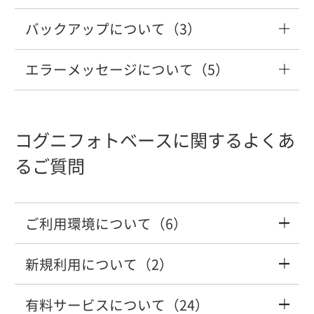
に失敗しました」が表示される
る方法を教えてください。
運転支援システム再設定・調整指数に関
自社情報の変更と、見積書への反映方法
バックアップについて（3）
「ライセンス認証システムが起動中で
パソコンを買い替えます。どうしたら良
パソコンを買い替えます。どうしたら良
するQ&A
インストールされているシステムのバー
「アセスプロⅡ」車種データDVD送付回
を教えてください
「List Index out of Bounds」と表示され
社内ネットワークを構築しているのです
す」「コグニセブン・アセスプロⅡをご
いですか？（アセスプロⅡ）
新しい車種データをインターネットから
いですか？（アセスプロⅡ）
ジョンを調べる方法はありますか？
変更した材料代割合を、初期値に戻す方
数変更についてのFAQ
エラーメッセージについて（5）
る
バックアップした見積書の取り込み方法
が、ネットワークの環境でも「アセスプ
使用中の場合は～」のエラーが表示され
ダウンロードすることはできますか？
法を教えてください。
運転支援システム再設定・調整作業の工
を教えてください。
ロII」は使用できるのですか？
る
「適格請求書等保存方式（インボイス制
(web配信)
Web登録で使用するためには、必要な条
Windowsセキュリティ「このアプリの一
「アセスプロⅡ」のインストール方法を
賃を計上する方法を知りたい
「コグニセブン」のインストール方法を
DVDから車種データをコピーする方法を
度）」の登録番号などの反映方法につい
「リンクファイルの作成先ドライブまた
件がありますか？
部がブロックされています」と表示され
教えてください。
コグニフォトベースに関するよくあ
教えてください。
コグニセブンで使用するプリンタの設定
教えてください
て
はフォルダが存在しません」と表示され
顧客情報や自社情報などの「登録情報」
「ライセンス認証システム」のバージョ
る
車種の訂正データをインターネットから
るご質問
はどこで行いますか？
る
指数ヘルプ（車種別）を見たい
をバックアップする方法と、バックアッ
ンアップ手順を教えてください
ダウンロードすることはできますか？
別のパソコンにライセンスを切り替えた
プしたデータの取り込み方法を教えてく
車種データのコピー先を調べる方法はあ
会社名や住所等が変わります。どうすれ
い（ライセンスの解除方法）
「ライセンス認証システムが起動中で
ださい
自社情報の変更と、見積書への反映方法
りますか？
ば良いですか？
「利用者データベースの全レコード取得
ご利用環境について（6）
指数テーブルマニュアルを見たい
「アセスプロⅡ」のバージョンアップ手
す」「コグニセブン・アセスプロⅡをご
DVDから車種データをコピーする方法を
を教えてください
に失敗しました」と表示される
順を教えてください
使用中の場合は～」のエラーが表示され
教えてください
ライセンスの登録方法を教えてください
新規利用について（2）
今まで作成した見積りファイルのバック
スマートフォンでコグニフォトベースを
車種データコピー後にどのような作業が
他のソフト（自動車整備業ソフト等）と
る
帳票のタイトルを変更する方法を教えて
（Web登録）
アップ方法を教えてください
利用したい
必要ですか？
連動して利用したい
指数ヘルプを開くと画面が真っ白で表示
ください
バージョンアップ確認メッセージが表示
有料サービスについて（24）
車種データコピー後にどのような作業が
コグニフォトベースを利用する（新規登
されない