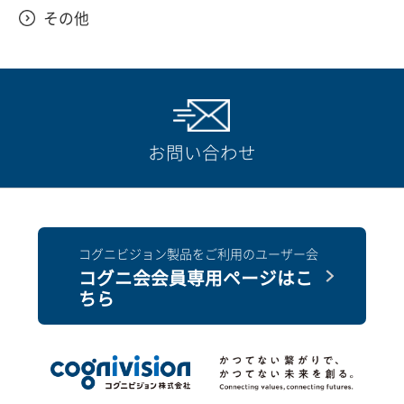
見積ファイルが見積一覧に表示されない
その他
コグニセブンからコグニフォトベースへ
良いですか？
連携すると「ワークスペースの容量が超
過しました。」が表示される
【費用】〔非課税〕項目の入力方法を教
えてください。
画像をアップロードしようとしても準備
お問い合わせ
処理中のまま進まない。
見積を分類し探しやすくしたい
「システムエラー」と表示されてコグニ
コグニビジョン製品をご利用のユーザー会
写真(画像)を、見積書に取り込む方法を教
フォトベースが利用できない
コグニ会会員専用ページはこ
えてください。
ちら
[選択した損保・共済とは、有効な取引設
ワークシート画面の部品図を印刷する方
定が無いため処理が実行できません。]と
法を教えてください
表示される