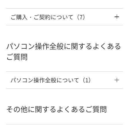
を付けることはできないですか？
知りたい。
について
と表示される
った時などのお問い合わせ窓口はありま
ションエントリーが正しくありません」
メールアドレスを変更したい
コーションプレートやオドメーター、車
すか？
が表示される
コグニセブンと連携するためのセットア
撮影した写真/車検証読取情報をワークス
ご購入・ご契約について（7）
検証の撮影をとばして、その他の写真を
ップ方法を知りたい。
【明細】コグニセブンで見積りした部品
スマートフォンを紛失した場合の対応方
【ワークスペース容量拡大】自動バック
ペースへ送りたい
コグニセブンから連携する際に「システ
撮影したい。
番号と、部品商に確認した際の部品番号
法を知りたい。
アップを有効にしたい
ムエラー」が表示された
コグニビジョンで「コグニセブン」の操
「インターネットの接続に失敗しまし
契約する場合、どのような手続きが必要
が異なるのですが何が原因なのでしょう
作等の講習会などは開いていますか？
た」が表示される
コグニセブンからコグニフォトベースへ
ですか？
パソコン操作全般に関するよくある
スマートフォン内に保存されている写真
か？
撮影に慣れてきたので撮影ガイドを非表
連携すると「エラーが発生しました」
iOSシェア機能が利用できるか知りたい。
【保険外修理案件】利用する店舗と店舗
を取り込みたい
「非対応のファイル形式」と表示され画
ご質問
示にしたい。
「サーバとの通信に失敗しました」と表
数の変更方法について
像がアップロードできない
「実行環境が整っておりません。再度、
見積書が欲しいのですが、どのように申
示される
【消費税】〔内税〕・〔外税〕の切替方
インストールを実施してご利用下さ
し込めば良いですか？
アプリバージョンの確認方法を知りた
撮影した写真を「写真」アプリへ追加し
法について教えてください。また、見積
パソコン操作全般について（1）
「写真の保存に失敗しました（番
い。」が表示される。
い。
【保険外修理案件】作成方法について
たい。
「画像ファイルのサムネイル作成処理に
り作成中の画面でも切り替えはできます
号:9002）」と表示される。
コグニセブンからコグニフォトベースへ
失敗しました」と表示され画像がアップ
か？
「コグニセブン」・「アセスプロⅡ」は
使用しているパソコンにDVDドライブが
連動するボタンを表示したい
ロードできない
車種データ更新中に「フォルダのコピー
どのようなシステムやソフトと連動して
【有料サービス】申込日から利用できま
アルバムのナンバープレート情報を変更
付いているかどうか見分ける方法を教え
その他に関するよくあるご質問
写真は何枚まで撮影できるか知りたい。
に失敗しました」が表示される
いますか？
すか？
できるか知りたい。
て下さい。
【消費税】消費税率を変更するにはどう
「業務エラー」と表示される
したら良いですか？