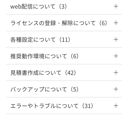
web配信について（3）
「ご利用の車種データには該当の車種が
「ライセンス認証システムが起動中で
収録されておりません」のエラーが表示
す」「コグニセブン・アセスプロⅡをご
ライセンスの登録・解除について（6）
「配信中の差分データはありません」
される
使用中の場合は～」のエラーが表示され
「配信中の訂正データはありません」と
る
各種設定について（11）
複数のパソコンで利用したい
表示される
車種データコピー（DVD）が終わらない
推奨動作環境について（6）
見積書が横向きで印刷されてしまう
「ライセンス認証システム」のバージョ
ライセンス認証システムを上書きインス
新しい車種データをインターネットから
DVDは何月に発送されますか？
ンアップ手順を教えてください
トールしたい
ダウンロードすることはできますか？
見積書作成について（42）
WindowsOSのサポート終了後は利用でき
会社名や住所等が変わります。どうすれ
(web配信)
なくなりますか？
ば良いですか？
バックアップについて（5）
Web配信で車種データ更新後にDVDが届
「費用」に常に表示する項目を追加した
コグニセブンまたはアセスプロⅡのアン
パソコンを買い替えます。どうしたら良
いたがどうすればよいですか？
い
インストール方法を教えてください
いですか？（コグニセブン）
車種の訂正データをインターネットから
「コグニセブン」には、顧客管理や売上
エラーやトラブルについて（31）
パソコンを買い替えます。どうしたら良
他のソフト（自動車整備業ソフト等）と
ダウンロードすることはできますか？
管理の機能はありますか？
いですか？（コグニセブン）
連動して利用したい
「車種データコピーが正常に終了してお
部品価格を新価格に更新したい
コグニセブンを上書きインストールする
Web登録で使用するためには、必要な条
「ご利用の車種データには該当の車種が