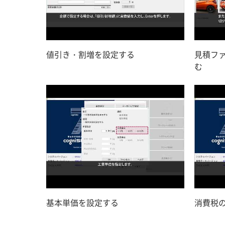
値引き・割増を設定する
見積フ
む
基本単価を設定する
消費税