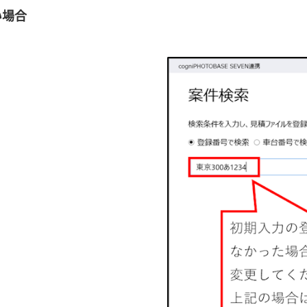
い場合
。