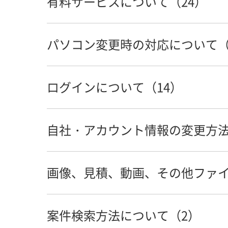
有料サービスについて（24）
コグニフォトベースを利用する（新規
パスワードをパソコンに記憶させる方
パソコン変更時の対応について（
「利用開始のご案内」メールが届いた
【有料サービス】「決済処理またはカ
コグニフォトベースログイン画面のシ
ログインについて（14）
有料サービスとは？
パソコン・メールアドレスを変更した
コグニフォトベースのサービス利用時
【有料サービス】契約更新の手続きは
自社・アカウント情報の変更方法
WindowsOSのサポート終了後は利用
パスワードの初期化方法を知りたい
コグニフォトベースの推奨動作環境を
ワークスペース容量拡大サービスの申
複数のパソコンで利用したい
画像、見積、動画、その他ファイ
「指定されたURLは無効です」と表示
店舗・拠点の廃止方法を知りたい
ワークスペースの使用状況を確認した
パソコンを買い替えます。どうしたら
「セキュリティコードが一致しません
案件検索方法について（2）
パソコン・メールアドレスを変更した
見積に区分・コメントを追加したい