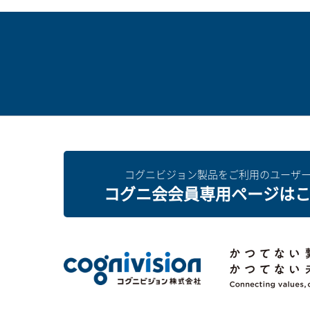
【ワークスペース容量拡大】ワークス
管理者アカウントを誰が持っているか
ワークスペースの画像が見つからない
メッセージ・メモ・操作履歴のご利用
「cogniPHOTOBASE SEVEN連
ワークスペース容量が上限超過時の対
【ワークスペース容量拡大】自動バッ
「指定されたURLは無効です」と表示
案件情報や画像を印刷したい
コグニセブンからコグニフォトベース
ワークスペース内の画像や見積をダウ
【ワークスペース容量拡大】自動バッ
アカウント登録時に「メールアドレス
案件に担当者を割り当てる方法（アサ
コグニセブンからコグニフォトベース
コグニセブンからコグニフォトベース
コグニビジョン製品をご利用のユーザ
【保険外修理案件】利用する店舗と店
コグニ会会員専用ページは
「セキュリティコードが一致しません
コグニセブンからコグニフォトベース
ワークスペースのファイルを削除する
【保険外修理案件】作成方法について
コグニセブンから連携する際に「シス
コグニセブンからコグニフォトベース
ワークスペースとは？
【有料サービス】申込日から利用でき