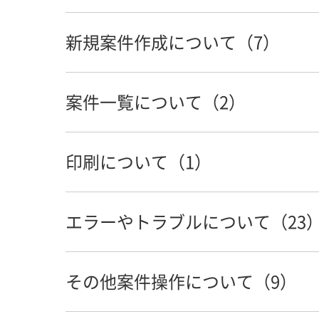
保険外修理案件サービスの料金や契約
人事異動後にコグニフォトベースを使
ログイン画面またはログイン後の画面
アカウントの操作権限を変更する方法
新規案件作成について（7）
ワークスペースへ送信した画像・見積
案件ロックの解除方法を知りたい。
【ワークスペース容量拡大】ワークス
パスワードを変更したい
店舗・拠点を新規登録する方法を知り
メッセージ・メモ・操作履歴のご利用
案件一覧について（2）
案件が見つからない
損保・共済が表示されていない
請求書のダウンロードについて
パスワードリセットのメールが受信で
退会する方法が知りたい
画像を確認しながらアップロードした
印刷について（1）
ワークスペースへ送信した車検証読取
「新着案件一覧」から案件を非表示に
【ワークスペース容量拡大】クレジッ
セキュリティコードのメールが受信で
会社名を変更する方法を知りたい
案件から画像以外のファイルを削除す
「登録番号」の「かな」が半角（日本
エラーやトラブルについて（23
新着案件と未決案件の違いを知りたい
案件情報や画像を印刷したい
【有料サービス】決済失敗時の対応方
何度も利用ブラウザ登録（セキュリテ
アカウントの削除方法を知りたい
画像にコメントを追加したい
案件に担当者を割り当てる方法（アサ
その他案件操作について（9）
「共有先に登録した店舗・拠点は、損
クレジットカード情報の変更方法につ
コグニフォトベースにログインできな