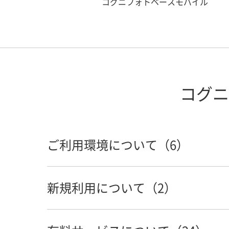
コグニフォトベースモバイル
コグニ
ご利用環境について（6）
新規利用について（2）
スマートフォンでコグニフォトベース
常にEdge（またはChrome）で開