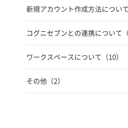
ユーザー名、店舗・拠点、電話番号を
案件から画像を削除する方法を知りた
[選択した損保・共済とは、有効な取引
新規アカウント作成方法について
【有料サービス】「決済処理またはカ
【保険外修理案件】保険外案件で登録
【有料サービス】途中解約時の返金に
コグニフォトベースのログイン画面を
ほかの担当者のメールアドレスを変更
コグニフォトベースからコグニセブン
コグニフォトベースの案件作成から画
「選択した店舗・拠点に所属するアカ
コグニセブンとの連携について（
案件を協力工場と共有したい
アカウント登録時に「メールアドレス
請求日の確認方法について
人事異動後にコグニフォトベースを使
コグニフォトベースに登録している店
コグニフォトベースの案件作成から画
コグニセブンからコグニフォトベース
コグニフォトベースで画像が見つから
案件を削除したい
ワークスペースについて（10）
組織構造（会社、店舗・拠点、アカウ
「●●は半角英数、半角ハイフン"-"
有料サービスの支払い方法について
パスワードロックの解除方法を知りた
ログイン時のユーザIDであるメールア
コグニセブンからコグニフォトベース
「●●は半角英数、半角ハイフン"-"
受付番号を修正したい
新規アカウントの登録方法を知りたい
その他（2）
コグニセブンから連携すると案件が見
ワークスペースの使用状況を確認した
【有料サービス】解約方法について
利用ブラウザの登録方法を知りたい。
組織構造（会社、店舗・拠点、アカウ
作成済の案件に画像や見積書を登録す
コグニセブンから連携すると案件が見
【保険外修理案件】案件や画像をダウ
管理者アカウントを誰が持っているか
損保・共済が表示されていない
【ワークスペース容量拡大】ワークス
コグニフォトベース関連ページのホワ
保険外修理案件サービスの申込方法に
「利用開始のご案内」メールが届いた
新規アカウントの登録方法を知りたい
動画ファイル・その他ファイルを登録
「無料枠容量を超過しているため、フ
案件に登録した画像をダウンロードす
コグニセブンからコグニフォトベースへ連
ワークスペースの画像が見つからない
信頼済みサイトの登録方法を教えてく