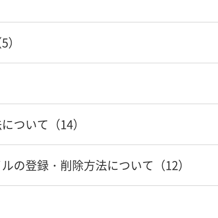
登録）にはどうすれば良いですか？また、料金は掛かりますか
法が知りたい
5）
場合の初期登録手順を知りたい
ード情報編集処理が完了していないため～」のエラーで契約で
ョートカットをデスクトップに作成したい
い（コグニフォトベース）
間を知りたい。
必要ですか？
について（14）
できなくなりますか？
知りたい。
込方法について
ルの登録・削除方法について（12）
される
い
良いですか？（コグニフォトベース）
」と表示される
い（コグニフォトベース）