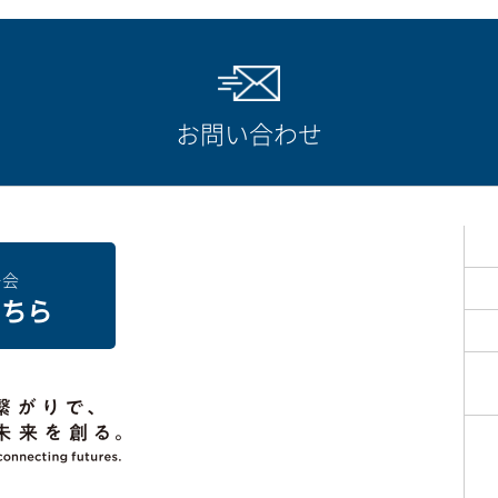
ペースの容量を拡大したい
知りたい
方法
携アプリ」のバージョンアップ手順を知りたい
応方法について
クアップしたファイルのダウンロード方法について
お問い合わせ
される
へ連携すると接続がタイムアウトされてしまう
ンロードする方法を知りたい。
クアップを有効にしたい
が既に使われています」と表示される
イン）
へ連携すると「ワークスペースの容量が超過しました。」が表
へ連携すると「ワークスペースの容量が超過しました。」が表
ー会
舗数の変更方法について
こちら
」と表示される
へ画像や見積書を伝送したい
方法を知りたい
テムエラー」が表示された
に連携できない
ますか？