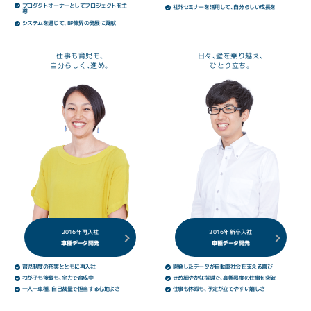
プロダクトオーナーとしてプロジェクトを主
社外セミナーを活用して、自分らしい成長を
導
システムを通じて、BP業界の発展に貢献
仕事も育児も、
日々、壁を乗り越え、
自分らしく、進め。
ひとり立ち。
2016年再入社
2016年新卒入社
車種データ開発
車種データ開発
育児制度の充実とともに再入社
開発したデータが自動車社会を支える喜び
わが子も後輩も、全力で育成中
きめ細やかな指導で、高難易度の仕事を突破
一人一車種、自己裁量で担当する心地よさ
仕事も休暇も、予定が立てやすい嬉しさ