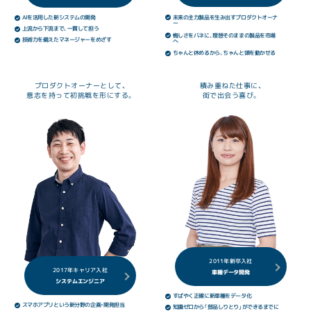
AIを活用した新システムの開発
未来の主力製品を生み出すプロダクトオーナ
ー
上流から下流まで、一貫して担う
悔しさをバネに、理想そのままの製品を市場
技術力を備えたマネージャーをめざす
へ
ちゃんと休めるから、ちゃんと頭を動かせる
プロダクトオーナーとして、
積み重ねた仕事に、
意志を持って初挑戦を形にする。
街で出会う喜び。
2011年新卒入社
2017年キャリア入社
車種データ開発
システムエンジニア
すばやく正確に新車種をデータ化
スマホアプリという新分野の企画・開発担当
知識ゼロから「部品しりとり」ができるまでに