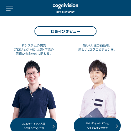
ナビゲーションを開く
RECRUITMENT
社員インタビュー
新システムの開発
新しい、主力商品を。
プロジェクトに、上流・下流の
新しい、コグニビジョンを。
両側から主体的に関わる。
2011年キャリア入社
2020年キャリア入社
システムエンジニア
システムエンジニア