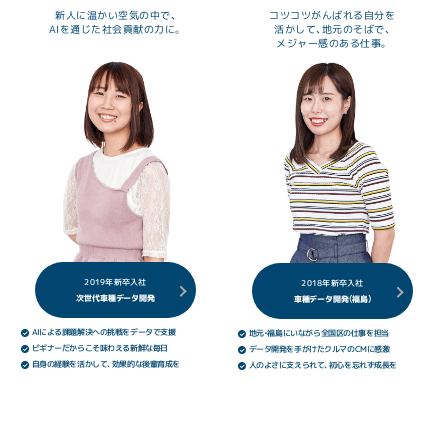
新人に温かい空気の中で、
コツコツがんばれる自分を
AIを通じた社会貢献の力に。
活かして、地元のそばで、
メジャー感のある仕事。
2019年新卒入社
2018年新卒入社
次世代車種データ開発
車種データ開発（福島）
AIによる課題解決への挑戦をデータで支援
地元・福島にいながら全国区の仕事を担当
ビギナーだからこそ味わえる新鮮な毎日
データ開発を手がけたクルマのCMに感激
自身の経験を活かして、効果的な後輩育成を
人のよさに支えられて、初心を忘れず成長を