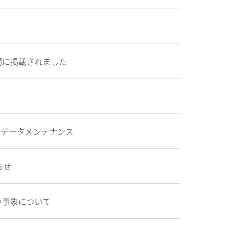
聞に掲載されました
供データメンテナンス
らせ
い事象について